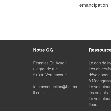
émancipation
Notre QG
Ressourc
Femmes En Action
Le don de li
32 grande rue
Les objectifs
51330 Vernancourt
développeme
à Madagasc
femmesenaction@hotma
Le volontou
il.com
les enfants
Le volontour
fléau