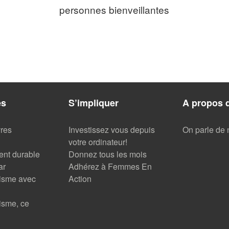
personnes bienveillantes
es
S’impliquer
A propos 
vres
Investissez vous depuis
On parle de 
votre ordinateur!
nt durable
Donnez tous les mois
ar
Adhérez à Femmes En
risme avec
Action
isme, ce